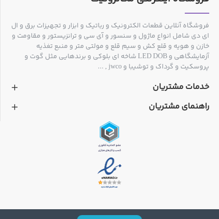
فروشگاه آنلاین قطعات الکترونیک و رباتیک و ابزار و تجهیزات برق و ال
ای دی شامل انواع ماژول و سنسور و آی سی و ترانزیستور و مقاومت و
خازن و هویه و قلع کش و سیم قلع و مولتی متر و منبع تغذیه
آزمایشگاهی و LED DOB شاخه ای بلوکی و برندهایی مثل گوت و
پروسکیت و گرداک و توشیبا و jwco , ...
خدمات مشتریان
راهنمای مشتریان