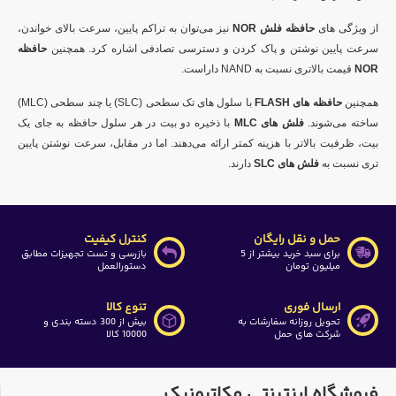
از ویژگی های
حافظه فلش
NOR
نیز
می‌توان به تراکم پایین، سرعت بالای خواندن،
سرعت پایین نوشتن و پاک کردن و دسترسی تصادفی اشاره کرد. همچنین
حافظه
NOR
قیمت بالاتری نسبت به
NAND
داراست.
همچنین
حافظه های
FLASH
با سلول های تک سطحی (
SLC
) یا چند سطحی (
MLC
)
ساخته می‌شوند.
فلش های
MLC
با ذخیره دو بیت در هر سلول حافظه به جای یک
بیت، ظرفیت بالاتر با هزینه کمتر ارائه می‌دهند. اما در مقابل، سرعت نوشتن پایین
تری نسبت به
فلش های
SLC
دارند.
حمل و نقل رایگان
کنترل کیفیت
برای سبد خرید بیشتر از 5
بازرسی و تست تجهیزات مطابق
میلیون تومان
دستورالعمل
ارسال فوری
تنوع کالا
تحویل روزانه سفارشات به
بیش از 300 دسته بندی و
شرکت های حمل
10000 کالا
فروشگاه اینترنتی مکاترونیک