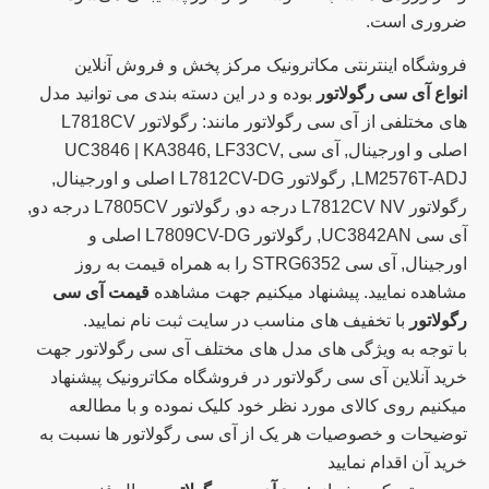
ضروری است.
فروشگاه اینترنتی مکاترونیک مرکز پخش و فروش آنلاین
انواع آی سی رگولاتور
بوده و در این دسته بندی می توانید مدل
های مختلفی از آی سی رگولاتور مانند: رگولاتور L7818CV
اصلی و اورجینال, آی سی UC3846 | KA3846, LF33CV,
LM2576T-ADJ, رگولاتور L7812CV-DG اصلی و اورجینال,
رگولاتور L7812CV NV درجه دو, رگولاتور L7805CV درجه دو,
آی سی UC3842AN, رگولاتور L7809CV-DG اصلی و
اورجینال, آی سی STRG6352 را به همراه قیمت به روز
مشاهده نمایید. پیشنهاد میکنیم جهت مشاهده
قیمت آی سی
رگولاتور
با تخفیف های مناسب در سایت ثبت نام نمایید.
با توجه به ویژگی های مدل های مختلف آی سی رگولاتور جهت
خرید آنلاین آی سی رگولاتور در فروشگاه مکاترونیک پیشنهاد
میکنیم روی کالای مورد نظر خود کلیک نموده و با مطالعه
توضیحات و خصوصیات هر یک از آی سی رگولاتور ها نسبت به
خرید آن اقدام نمایید