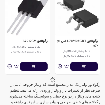
رگولاتور L78M05CDT اس ام
رگولاتور L7912CV
دی
20 یا بیشتر 413,250ریال
10 یا بیشتر 101,250ریال
100 یا بیشتر 402,375ریال
50 یا بیشتر 92,500ریال
رگولاتور ولتاژ یک مدار مجتمع است که ولتاژ خروجی ثابتی را
صرف نظر از تغییرات بار و ولتاژ ورودی ارائه می‌دهد. تنظیم
کننده های ولتاژ در دو نوع خطی و سوئیچینگ ساخته می‌شوند.
رگولاتورهای خطی طراحی و پیاده سازی ساده تری داشته و