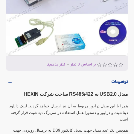
بر اساس 0 نظر
-
نظر بدهید
توضیحات
مبدل
USB2.0
به
RS485/422
ساخت شرکت
HEXIN
همرا با این مبدل درایور مربوط به آن نیز ارسال خواهد گردید. لینک دانلود
دیتاشیت و درایور و دستورالعمل استفاده در سربرگ دیتاشیت قرار گرفته
است
.
همچنین یک عدد مبدل جهت تبدیل کانکتور
DB9
به ترمینال روبردی جهت