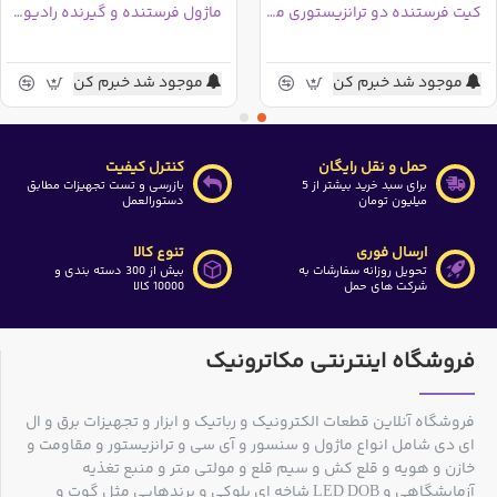
کیت فرستنده دو ترانزیستوری موج FM
ماژول فرستنده و گیرنده رادیویی AS07-M1101S فرکانس 433MHz
موجود شد خبرم کن
موجود شد خبرم کن
حمل و نقل رایگان
کنترل کیفیت
برای سبد خرید بیشتر از 5
بازرسی و تست تجهیزات مطابق
میلیون تومان
دستورالعمل
ارسال فوری
تنوع کالا
تحویل روزانه سفارشات به
بیش از 300 دسته بندی و
شرکت های حمل
10000 کالا
فروشگاه اینترنتی مکاترونیک
فروشگاه آنلاین قطعات الکترونیک و رباتیک و ابزار و تجهیزات برق و ال
ای دی شامل انواع ماژول و سنسور و آی سی و ترانزیستور و مقاومت و
خازن و هویه و قلع کش و سیم قلع و مولتی متر و منبع تغذیه
آزمایشگاهی و LED DOB شاخه ای بلوکی و برندهایی مثل گوت و