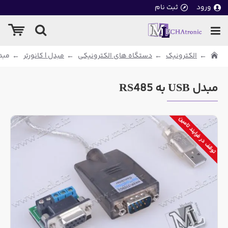
ورود
ثبت نام
الکترونیک
دستگاه های الکترونیکی
مبدل | کانورتر
مبدل USB ب
مبدل USB به RS485
توقف در فرایند تامین