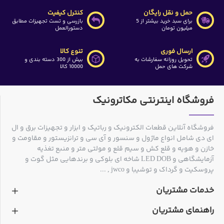
حمل و نقل رایگان
کنترل کیفیت
برای سبد خرید بیشتر از 5
بازرسی و تست تجهیزات مطابق
میلیون تومان
دستورالعمل
ارسال فوری
تنوع کالا
تحویل روزانه سفارشات به
بیش از 300 دسته بندی و
شرکت های حمل
10000 کالا
فروشگاه اینترنتی مکاترونیک
فروشگاه آنلاین قطعات الکترونیک و رباتیک و ابزار و تجهیزات برق و ال
ای دی شامل انواع ماژول و سنسور و آی سی و ترانزیستور و مقاومت و
خازن و هویه و قلع کش و سیم قلع و مولتی متر و منبع تغذیه
آزمایشگاهی و LED DOB شاخه ای بلوکی و برندهایی مثل گوت و
پروسکیت و گرداک و توشیبا و jwco , ...
خدمات مشتریان
راهنمای مشتریان