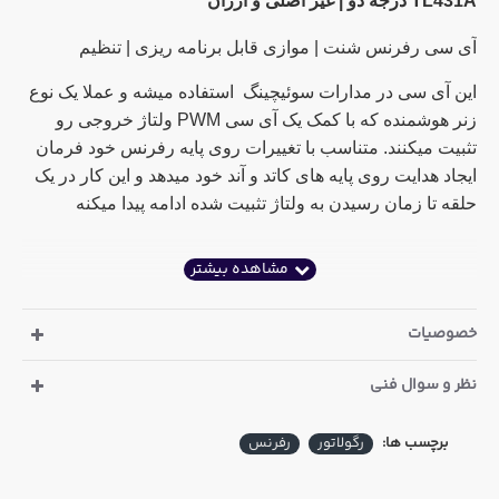
TL431A درجه دو | غیر اصلی و ارزان
آی سی رفرنس شنت | موازی قابل برنامه ریزی | تنظیم
این آی سی در مدارات سوئیچینگ استفاده میشه و عملا یک نوع
زنر هوشمنده که با کمک یک آی سی PWM ولتاژ خروجی رو
تثبیت میکنند. متناسب با تغییرات روی پایه رفرنس خود فرمان
ایجاد هدایت روی پایه های کاتد و آند خود میدهد و این کار در یک
حلقه تا زمان رسیدن به ولتاژ تثبیت شده ادامه پیدا میکنه
خصوصیات
نظر و سوال فنی
برچسب ها:
رگولاتور
رفرنس