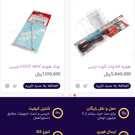
هویه 60 وات گوت چینی
نوک هویه GOOT 40W چینی
5,840,000ریال
1,010,000ریال
اضافه به سبد خرید
اضافه به سبد خرید
حمل و نقل رایگان
کنترل کیفیت
برای سبد خرید بیشتر از 5
بازرسی و تست تجهیزات مطابق
میلیون تومان
دستورالعمل
ارسال فوری
تنوع کالا