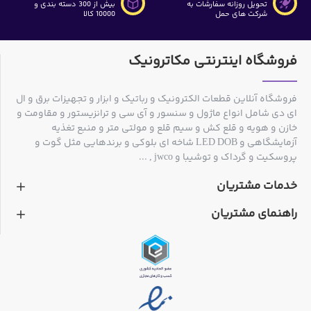
تحویل روزانه سفارشات به
بیش از 300 دسته بندی و
شرکت های حمل
10000 کالا
فروشگاه اینترنتی مکاترونیک
فروشگاه آنلاین قطعات الکترونیک و رباتیک و ابزار و تجهیزات برق و ال
ای دی شامل انواع ماژول و سنسور و آی سی و ترانزیستور و مقاومت و
خازن و هویه و قلع کش و سیم قلع و مولتی متر و منبع تغذیه
آزمایشگاهی و LED DOB شاخه ای بلوکی و برندهایی مثل گوت و
پروسکیت و گرداک و توشیبا و jwco , ...
خدمات مشتریان
راهنمای مشتریان