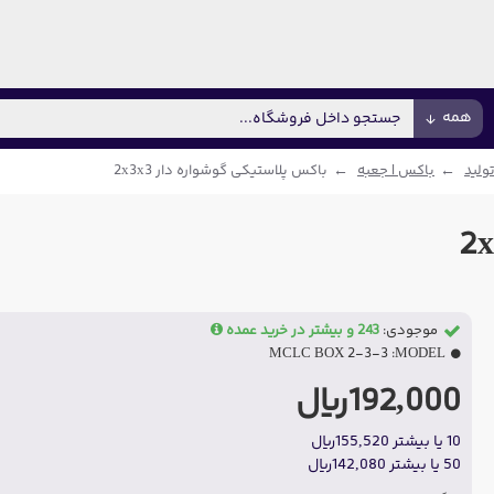
همه
ولید
باکس | جعبه
باکس پلاستیکی گوشواره دار 2x3x3
موجودی:
243 و بیشتر در خرید عمده
MCLC BOX 2-3-3
MODEL:
192,000ریال
10 یا بیشتر 155,520ریال
50 یا بیشتر 142,080ریال