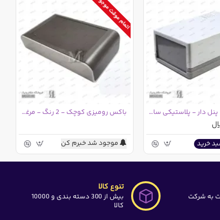
اتمام موقت موجودی
باکس 4 تکه پنل دار - پلاستیکی سایز 5*8*13
باکس رومیزی کوچک - 2 رنگ - مرغوب
موجود شد خبرم کن
بد خرید
تنوع کالا
ت به شرکت
بیش از 300 دسته بندی و 10000
کالا