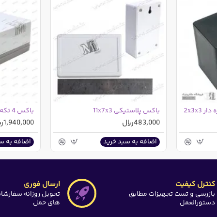
2x3x3
باکس پلاستیکی 11x7x3
483,000ریال
1,940,000ریال
اضافه به سبد خرید
اضافه به س
کنترل کیفیت
ارسال فوری
بازرسی و تست تجهیزات مطابق
تحویل روزانه سفارشا
دستورالعمل
های حمل