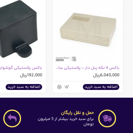
باکس 4 تکه پنل دار - پلاستیکی سایز 14*22.5*6 کرم
باکس پلاستیکی گوشواره دار 
6,040,000ریال
192,000ریال
اضافه به سبد خرید
اضافه به سبد خرید
حمل و نقل رایگان
برای سبد خرید بیشتر از 5 میلیون
تومان