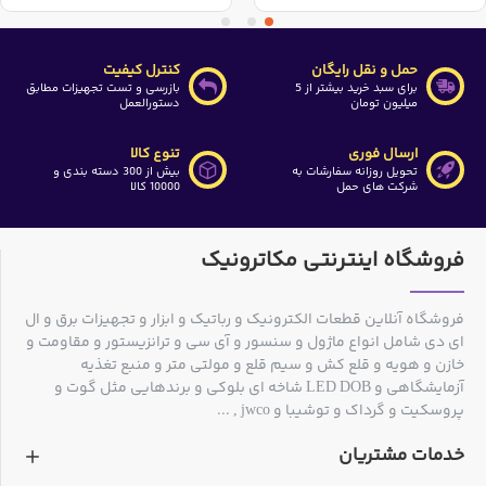
حمل و نقل رایگان
کنترل کیفیت
برای سبد خرید بیشتر از 5
بازرسی و تست تجهیزات مطابق
میلیون تومان
دستورالعمل
ارسال فوری
تنوع کالا
تحویل روزانه سفارشات به
بیش از 300 دسته بندی و
شرکت های حمل
10000 کالا
فروشگاه اینترنتی مکاترونیک
فروشگاه آنلاین قطعات الکترونیک و رباتیک و ابزار و تجهیزات برق و ال
ای دی شامل انواع ماژول و سنسور و آی سی و ترانزیستور و مقاومت و
خازن و هویه و قلع کش و سیم قلع و مولتی متر و منبع تغذیه
آزمایشگاهی و LED DOB شاخه ای بلوکی و برندهایی مثل گوت و
پروسکیت و گرداک و توشیبا و jwco , ...
خدمات مشتریان