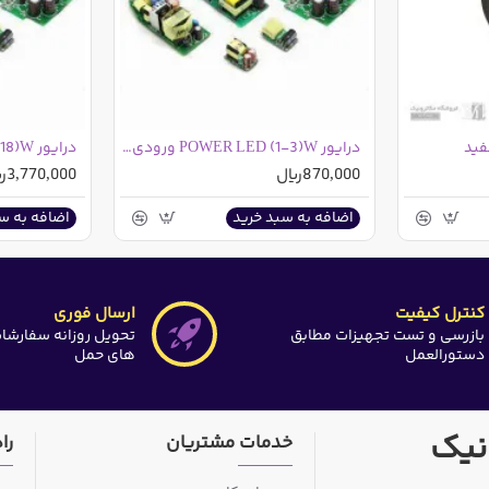
فید
درایور POWER LED (1-3)W ورودی 220 ولت
درایور POWER LED (12-18)W
870,000ریال
3,770,000ریال
اضافه به سبد خرید
اضافه به س
کنترل کیفیت
ارسال فوری
بازرسی و تست تجهیزات مطابق
تحویل روزانه سفارشا
دستورالعمل
های حمل
نیک
خدمات مشتریان
را