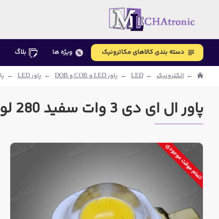
دسته بندی کالاهای مکاترونیک
ویژه ها
بلاگ
الکترونیک
LED
پاور LED و COB و DOB
پاور LED
پاور ال
پاور ال ای دی 3 وات سفید 280 لومن 700 میلی آمپر 45 میل
اتمام موقت موجودی