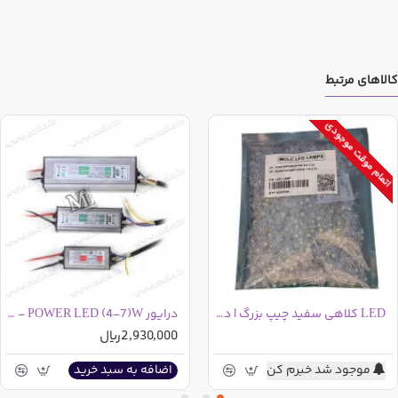
کالاهای مرتبط
اتمام موقت موجودی
LED کلاهی سفید چیپ بزرگ | دو چیپ مارک MCLC LED LAMPS بسته 1000 عددی
درایور POWER LED (4-7)W - واترپروف
2,930,000ریال
موجود شد خبرم کن
اضافه به سبد خرید