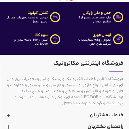
حمل و نقل رایگان
کنترل کیفیت
برای سبد خرید بیشتر از 5
بازرسی و تست تجهیزات مطابق
میلیون تومان
دستورالعمل
ارسال فوری
تنوع کالا
تحویل روزانه سفارشات به
بیش از 300 دسته بندی و
شرکت های حمل
10000 کالا
فروشگاه اینترنتی مکاترونیک
فروشگاه آنلاین قطعات الکترونیک و رباتیک و ابزار و تجهیزات برق و ال
ای دی شامل انواع ماژول و سنسور و آی سی و ترانزیستور و مقاومت و
خازن و هویه و قلع کش و سیم قلع و مولتی متر و منبع تغذیه
آزمایشگاهی و LED DOB شاخه ای بلوکی و برندهایی مثل گوت و
پروسکیت و گرداک و توشیبا و jwco , ...
خدمات مشتریان
راهنمای مشتریان