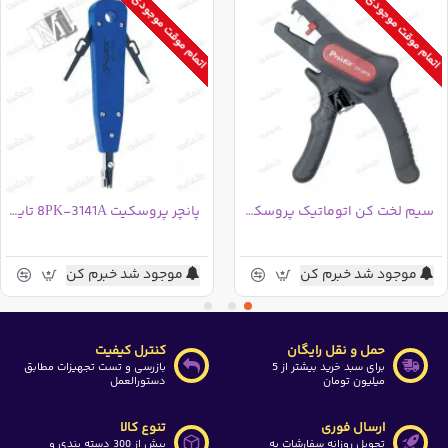
اتمام موقت موجودی
اتمام موقت موجودی
سیم لخت کن اتوماتیک پروسکیت CP-367A تایوانی
پانچر پروسکیت 8PK-3141A تایوانی
موجود شد خبرم کن
موجود شد خبرم کن
حمل و نقل رایگان
کنترل کیفیت
برای سبد خرید بیشتر از 5
بازرسی و تست تجهیزات مطابق
میلیون تومان
دستورالعمل
ارسال فوری
تنوع کالا
تحویل روزانه سفارشات به
بیش از 300 دسته بندی و