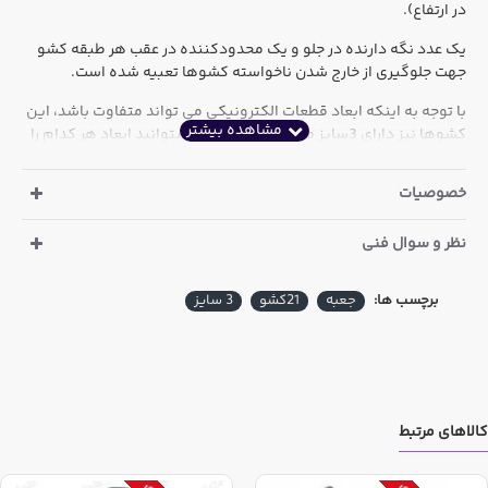
در ارتفاع).
یک عدد نگه دارنده در جلو و یک محدودکننده در عقب هر طبقه کشو
جهت جلوگیری از خارج شدن ناخواسته کشوها تعبیه شده است.
با توجه به اینکه ابعاد قطعات الکترونیکی می تواند متفاوت باشد، این
کشوها نیز دارای 3سایز متفاوت هستند که میتوانید ابعاد هر کدام را
در خصوصیات کالا مشاهده نمایید
.
خصوصیات
با توجه به شکنندگی این محصول امکان ارسال توسط شرکت پست
مقدور نمیباشد. لطفا از سایر روش های حمل مانند تیپاکس و یا باربری
و ترمینال استفاده گردد.
نظر و سوال فنی
ابعاد مجموعه:
ارتفاع: 28 - عرض: 32 - عمق 11 سانتیمتر
برچسب ها:
جعبه
21کشو
3 سایز
ابعاد هر کشو:
کشو کوچک: ارتفاع: 3.5 - عرض: 5.5 - عمق:10.5 سانتیمتر
کشو متوسط: ارتفاع: 3.5 - عرض: 11.5 - عمق:10.5 سانتیمتر
کشو بزرگ: ارتفاع: 3.5 - عرض: 18 - عمق:10.5 سانتیمتر
کالاهای مرتبط