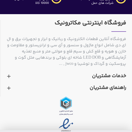
شرکت های حمل
10000 کالا
فروشگاه اینترنتی مکاترونیک
فروشگاه آنلاین قطعات الکترونیک و رباتیک و ابزار و تجهیزات برق و ال
ای دی شامل انواع ماژول و سنسور و آی سی و ترانزیستور و مقاومت و
خازن و هویه و قلع کش و سیم قلع و مولتی متر و منبع تغذیه
آزمایشگاهی و LED DOB شاخه ای بلوکی و برندهایی مثل گوت و
پروسکیت و گرداک و توشیبا و jwco , ...
خدمات مشتریان
راهنمای مشتریان