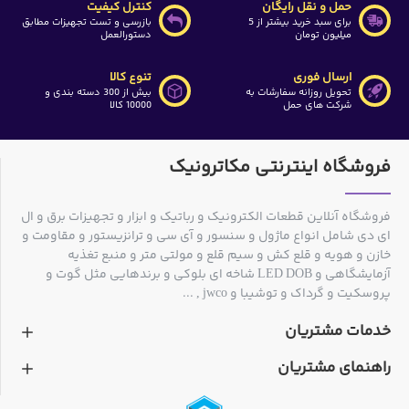
حمل و نقل رایگان
کنترل کیفیت
برای سبد خرید بیشتر از 5
بازرسی و تست تجهیزات مطابق
میلیون تومان
دستورالعمل
ارسال فوری
تنوع کالا
تحویل روزانه سفارشات به
بیش از 300 دسته بندی و
شرکت های حمل
10000 کالا
فروشگاه اینترنتی مکاترونیک
فروشگاه آنلاین قطعات الکترونیک و رباتیک و ابزار و تجهیزات برق و ال
ای دی شامل انواع ماژول و سنسور و آی سی و ترانزیستور و مقاومت و
خازن و هویه و قلع کش و سیم قلع و مولتی متر و منبع تغذیه
آزمایشگاهی و LED DOB شاخه ای بلوکی و برندهایی مثل گوت و
پروسکیت و گرداک و توشیبا و jwco , ...
خدمات مشتریان
راهنمای مشتریان