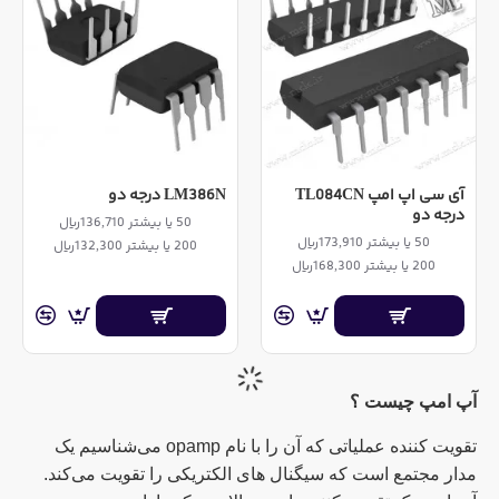
آی سی اپ امپ TL084CN
LM386N درجه دو
درجه دو
50 یا بیشتر 136,710ریال
50 یا بیشتر 173,910ریال
200 یا بیشتر 132,300ریال
200 یا بیشتر 168,300ریال
آپ امپ چیست ؟
تقویت کننده عملیاتی که آن را با نام
opamp
می‌شناسیم یک
مدار مجتمع است که سیگنال های الکتریکی را تقویت می‌کند.