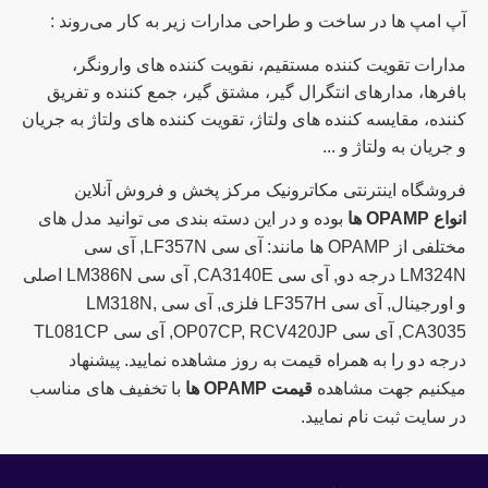
آپ امپ ها در ساخت و طراحی مدارات زیر به کار می‌روند :
مدارات تقویت کننده مستقیم، نقویت کننده های وارونگر،
بافرها، مدارهای انتگرال گیر، مشتق گیر، جمع کننده و تفریق
کننده، مقایسه کننده های ولتاژ، تقویت کننده های ولتاژ به جریان
و جریان به ولتاژ و ...
فروشگاه اینترنتی مکاترونیک مرکز پخش و فروش آنلاین
انواع OPAMP ها
بوده و در این دسته بندی می توانید مدل های
مختلفی از OPAMP ها مانند: آی سی LF357N, آی سی
LM324N درجه دو, آی سی CA3140E, آی سی LM386N اصلی
و اورجینال, آی سی LF357H فلزی, آی سی LM318N,
CA3035, آی سی OP07CP, RCV420JP, آی سی TL081CP
درجه دو را به همراه قیمت به روز مشاهده نمایید. پیشنهاد
میکنیم جهت مشاهده
قیمت OPAMP ها
با تخفیف های مناسب
در سایت ثبت نام نمایید.