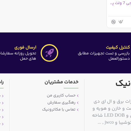
رگولاتور TA78L007 خروجی 7 ولت پکیج TO-92MOD
کنترل کیفیت
ارسال فوری
بازرسی و تست تجهیزات مطابق
تحویل روزانه سفارشا
دستورالعمل
های حمل
نیک
خدمات مشتریان
را
حساب کاربری من
د
ات برق و ال ای دی
رهگیری سفارش
ش
ت و خازن و هویه و
تماس با مکاترونیک
ش
قلع کش و سیم قلع و مولتی متر و منبع تغذیه آزمایشگاهی و LED DOB شاخه
ش
jwc , ...
پ