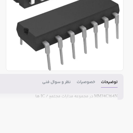
توضیحات
خصوصیات
نظر و سوال فنی
MM74C164N در مجموعه مدارات مجتمع / IC ها