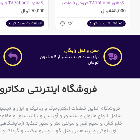
رگولاتور TA78L008 خروجی 8 ولت پکیج TO-92MOD
448,000ریال
270,000ریال
اضافه به سبد خرید
اضافه به سبد خرید
حمل و نقل رایگان
برای سبد خرید بیشتر از 5 میلیون
تومان
فروشگاه اینترنتی مکاترو
فروشگاه آنلاین قطعات الکترونیک و رباتیک و ابزار و تجهیز
شامل انواع ماژول و سنسور و آی سی و ترانزیستور و مقاوم
ای بلوکی و برندهایی مثل گوت و پروسکیت و گرداک و توشیبا و o