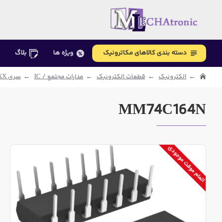
دسته بندی کالاهای مکاترونیک
ویژه ها
بلاگ
الکترونیک
قطعات الکترونیک
مدارات مجتمع / IC
سری TTL / 74XX
MM74C164N
اتمام موقت موجودی