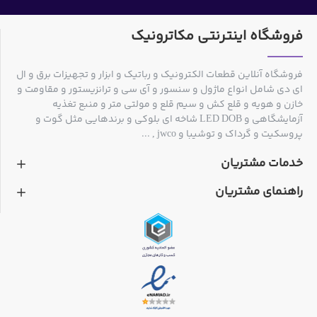
فروشگاه اینترنتی مکاترونیک
فروشگاه آنلاین قطعات الکترونیک و رباتیک و ابزار و تجهیزات برق و ال
ای دی شامل انواع ماژول و سنسور و آی سی و ترانزیستور و مقاومت و
خازن و هویه و قلع کش و سیم قلع و مولتی متر و منبع تغذیه
آزمایشگاهی و LED DOB شاخه ای بلوکی و برندهایی مثل گوت و
پروسکیت و گرداک و توشیبا و jwco , ...
خدمات مشتریان
راهنمای مشتریان