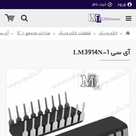
ورود
ثبت نام
الکترونیک
قطعات الکترونیک
مدارات مجتمع / IC
آی سی
آی سی LM3914N-1