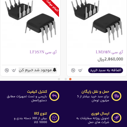
اتمام موقت موجودی
آی سی LM318N
آی سی LF357N
2,860,000ریال
موجود شد خبرم کن
اضافه به سبد خرید
حمل و نقل رایگان
کنترل کیفیت
برای سبد خرید بیشتر از 5
بازرسی و تست تجهیزات مطابق
میلیون تومان
دستورالعمل
ارسال فوری
تنوع کالا
تحویل روزانه سفارشات به
بیش از 300 دسته بندی و
شرکت های حمل
10000 کالا