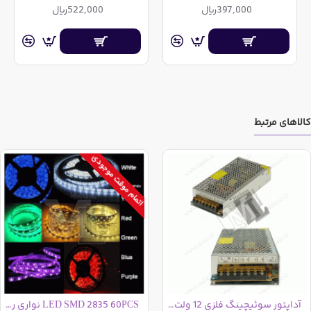
397,000ریال
522,000ریال
از کارتن) حداقل خرید 10 شاخه
ریل آلومینیومی
ضروری می
باشد.
قیمت این محصول بر اساس اطلاعات شما هنگام ثبت نام -
مصرف کننده، همکار، تولیدکننده و ... و سوابق خرید و همچنین
بر اساس تعداد مورد نیاز تعدیل می یابد که جهت مشاهده این
موارد لازم است پس از ورود با نام کاربری بر روی کالای مورد
کالاهای مرتبط
نظر خود کلیک نمایید و جزئیات را ملاحظه نمایید. در صورت
وجود هرگونه سوال از طریق پشتیبان آنلاین سایت و یا تلفن های
اتمام موقت موجودی
سایت تماس گرفته و سوالات خود را مطرح نمایید.
در گزینه های این کالا دو
مدل دو پین و سه پین
قابل مشاهده و انتخاب
می باشد.
مدل سه پین مطابق
آداپتور سوئیچینگ فلزی 12 ولت 10 آمپر مرغوب
LED SMD 2835 60PCS نواری رول 5 متری
تصویر روبرو دارای سه