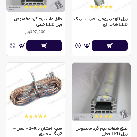
نمایید. برای مثال اگر میزان جریان مصرفی 0.8 آمپر(یا
800میلی امپر درج شده بود) و شما قصد روشن نمودن 5 شاخه
ریل آلومینیومی | هیت سینک
طلق مات نیم گرد مخصوص
را داشتید لازم است یک آداپتور با جریان بالاتر از 4آمپر انتخاب
LED شاخه ای
ریل LED خطی
نمایید. همچنین در صورتی که شما قصد دارید این 5 شاخه را
397,000ریال
بصورت مداوم و بیشتر از 2 ساعت روشن نگه دارید پیشنهاد
میکنیم روی 80 درصد از توان اداپتور حساب نمایید و یک آداپتور
6آمپر خریداری نمایید.
در حال حاضر این محصول در بازار بر اساس میزان جریان
عبوری (و نه بر اساس لومن و میزان نور) شناسایی شده و در
انواع مدل های 600 میلی آمپر، 800میلی آمپر، 1.3آمپر و ...
مشاهده میشود
همچنین سایز
LED SMD
های بکار رفته و میزان تراکم
این
LED
ها، متنوع بوده و این موارد نیز جزو مشخصات اصلی
کالا است.
طلق شفاف نیم گرد مخصوص
سیم افشان 0.5*2 - مس -
ریل LED خطی
2رنگ - متری
جهت بسته بندی و ارسال بهتر این کالا(بویژه برای خریدهای کمتر