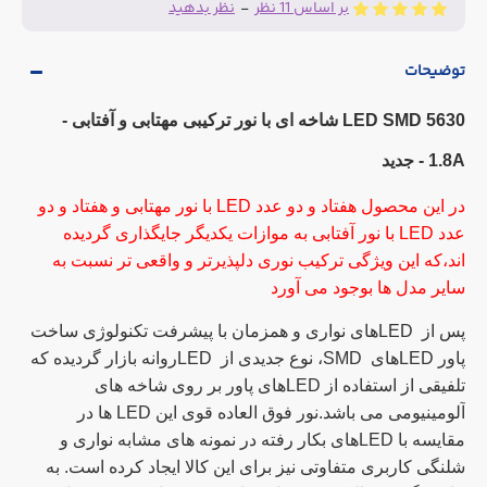
بر اساس 11 نظر
-
نظر بدهید
توضیحات
LED SMD 5630 شاخه ای با نور ترکیبی مهتابی و آفتابی -
1.8A - جدید
در این محصول هفتاد و دو عدد LED با نور مهتابی و هفتاد و دو
عدد LED با نور آفتابی به موازات یکدیگر جایگذاری گردیده
اند،که این ویژگی ترکیب نوری دلپذیرتر و واقعی تر نسبت به
سایر مدل ها بوجود می آورد
پس از
LED
های نواری و همزمان با پیشرفت تکنولوژی ساخت
پاور
LED
های
SMD
، نوع جدیدی از
LED
روانه بازار گردیده که
تلفیقی از استفاده از
LED
های پاور بر روی شاخه های
آلومینیومی می باشد.نور فوق العاده قوی این
LED
ها در
مقایسه با
LED
های بکار رفته در نمونه های مشابه نواری و
شلنگی کاربری متفاوتی نیز برای این کالا ایجاد کرده است. به