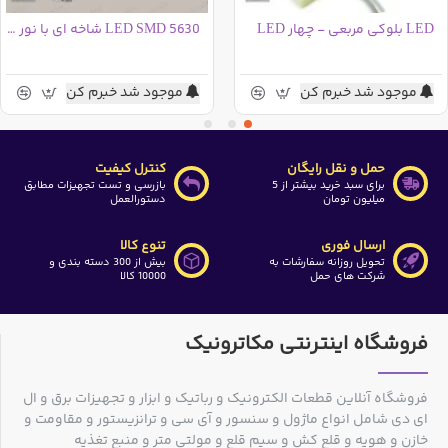
LED بلوکی مربعی - چهار LED
LED SMD 5630 شاخه ای با نور ترکیبی مهتابی و آفتابی - دولاین
موجود شد خبرم کن
موجود شد خبرم کن
حمل و نقل رایگان
کنترل کیفیت
برای سبد خرید بیشتر از 5
بازرسی و تست تجهیزات مطابق
میلیون تومان
دستورالعمل
ارسال فوری
تنوع کالا
تحویل روزانه سفارشات به
بیش از 300 دسته بندی و
شرکت های حمل
10000 کالا
فروشگاه اینترنتی مکاترونیک
فروشگاه آنلاین قطعات الکترونیک و رباتیک و ابزار و تجهیزات برق و ال
ای دی شامل انواع ماژول و سنسور و آی سی و ترانزیستور و مقاومت و
خازن و هویه و قلع کش و سیم قلع و مولتی متر و منبع تغذیه