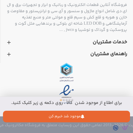
فروشگاه آنلاین قطعات الکترونیک و رباتیک و ابزار و تجهیزات برق و ال
ای دی شامل انواع ماژول و سنسور و آی سی و ترانزیستور و مقاومت و
خازن و هویه و قلع کش و سیم قلع و مولتی متر و منبع تغذیه
آزمایشگاهی و LED DOB شاخه ای بلوکی و برندهایی مثل گوت و
پروسکیت و گرداک و توشیبا و jwco , ...
خدمات مشتریان
راهنمای مشتریان
برای اطلاع از موجود شدن کالا ، روی دکمه ی زیر کلیک کنید.
موجود شد خبرم کن
 متعلق به فروشگاه مکاترونیک می باشد