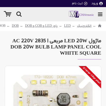
ورود
ثبت نام
الکترونیک
LED
پاور LED و COB و DOB
DOB
LED DOB | دی او ب
ماژول LED 20W مربعی | AC 220V 2835
DOB 20W BULB LAMP PANEL COOL
WHITE SQUARE
اتمام موقت موجودی