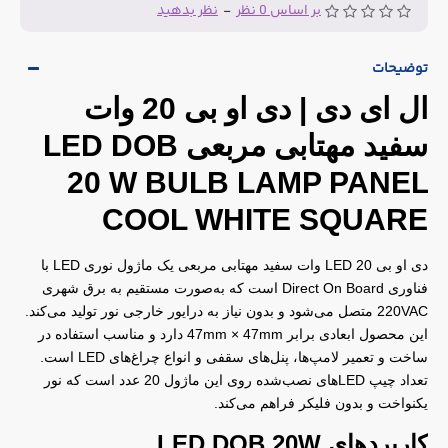
بر اساس 0 نظر
-
نظر بدهید
توضیحات
ال ای دی | دی او بی 20 وات
سفید مهتابی مربعی LED DOB
20 W BULB LAMP PANEL
COOL WHITE SQUARE
دی او بی LED 20 وات سفید مهتابی مربعی یک ماژول نوری LED با
فناوری Direct On Board است که به‌صورت مستقیم به برق شهری
220VAC متصل می‌شود و بدون نیاز به درایور خارجی نور تولید می‌کند.
این محصول ابعادی برابر 47mm × 47mm دارد و مناسب استفاده در
ساخت و تعمیر لامپ‌ها، پنل‌های سقفی و انواع چراغ‌های LED است.
تعداد چیپ LEDهای نصب‌شده روی این ماژول 20 عدد است که نور
یکنواخت و بدون فلیکر فراهم می‌کند.
کاربردهای LED DOB 20W