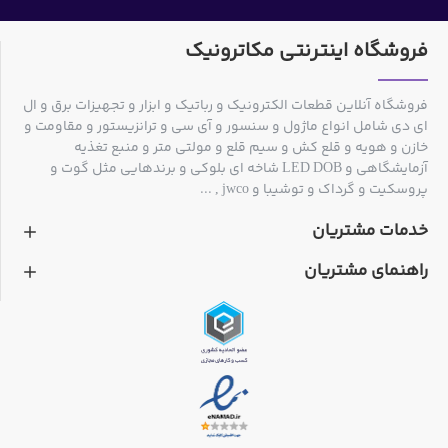
فروشگاه اینترنتی مکاترونیک
فروشگاه آنلاین قطعات الکترونیک و رباتیک و ابزار و تجهیزات برق و ال
ای دی شامل انواع ماژول و سنسور و آی سی و ترانزیستور و مقاومت و
خازن و هویه و قلع کش و سیم قلع و مولتی متر و منبع تغذیه
آزمایشگاهی و LED DOB شاخه ای بلوکی و برندهایی مثل گوت و
پروسکیت و گرداک و توشیبا و jwco , ...
خدمات مشتریان
راهنمای مشتریان