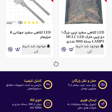
LED کلاهی سفید چیپ بزرگ |
LED کلاهی سفید مهتابی 8
دو چیپ مارک MCLC LED
میلیمتر
LAMPS بسته 1000 عددی
موجود شد خبرم
موجود شد خبرم
کن
کن
حمل و نقل رایگان
کنترل کیفیت
برای سبد خرید بیشتر از 5
بازرسی و تست تجهیزات مطابق
میلیون تومان
دستورالعمل
ارسال فوری
تنوع کالا
تحویل روزانه سفارشات به
بیش از 300 دسته بندی و
شرکت های حمل
10000 کالا