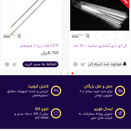
ال ای دی آبشاری سفید - 10 شاخه
LED مات زرد 3 میلیمتر
8,700ریال
موجود شد خبرم کن
اضافه به سبد خرید
حمل و نقل رایگان
کنترل کیفیت
برای سبد خرید بیشتر از 5
بازرسی و تست تجهیزات مطابق
میلیون تومان
دستورالعمل
ارسال فوری
تنوع کالا
تحویل روزانه سفارشات به
بیش از 300 دسته بندی و
شرکت های حمل
10000 کالا