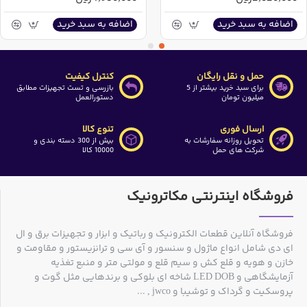
اضافه به سبد خرید
اضافه به سبد خرید
حمل و نقل رایگان
کنترل کیفیت
برای سبد خرید بیشتر از 5
بازرسی و تست تجهیزات مطابق
میلیون تومان
دستورالعمل
ارسال فوری
تنوع کالا
تحویل روزانه سفارشات به
بیش از 300 دسته بندی و
شرکت های حمل
10000 کالا
فروشگاه اینترنتی مکاترونیک
فروشگاه آنلاین قطعات الکترونیک و رباتیک و ابزار و تجهیزات برق و ال
ای دی شامل انواع ماژول و سنسور و آی سی و ترانزیستور و مقاومت و
خازن و هویه و قلع کش و سیم قلع و مولتی متر و منبع تغذیه
آزمایشگاهی و LED DOB شاخه ای بلوکی و برندهایی مثل گوت و
پروسکیت و گرداک و توشیبا و jwco , ...