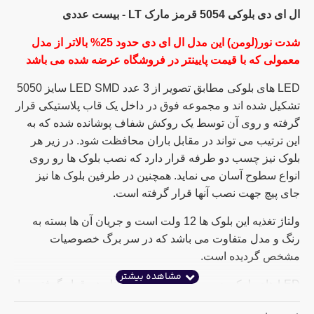
ال ای دی بلوکی 5054 قرمز مارک LT - بیست عددی
شدت نور(لومن) این مدل ال ای دی حدود 25% بالاتر از مدل
معمولی که با قیمت پایینتر در فروشگاه عرضه شده می باشد
LED های بلوکی مطابق تصویر از 3 عدد LED SMD سایز 5050
تشکیل شده اند و مجموعه فوق در داخل یک قاب پلاستیکی قرار
گرفته و روی آن توسط یک روکش شفاف پوشانده شده که به
این ترتیب می تواند در مقابل باران محافظت شود. در زیر هر
بلوک نیز چسب دو طرفه قرار دارد که نصب بلوک ها رو روی
انواع سطوح آسان می نماید. همچنین در طرفین بلوک ها نیز
جای پیچ جهت نصب آنها قرار گرفته است.
ولتاژ تغذیه این بلوک ها 12 ولت است و جریان آن ها بسته به
رنگ و مدل متفاوت می باشد که در سر برگ خصوصیات
مشخص گردیده است.
LED های بلوکی در بسته های 20عددی کنار هم قرار گرفته و با
یکدیگر موازی شده اند. بنابراین جدا کردن هر بلوک و تغذیه