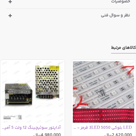
خصوصیات
بصورت جداگانه وجود دارد
بیشترین مورد مصرف LEDهای بلوکی در تابلوهای چلنیوم و
نظر و سوال فنی
حروف برجسته می باشد و جهت روشن نمودن آن ها نیاز به یک
عدد
آداپتور سوئیچینگ
12 ولتی با جریانی معادل جریان هر بلوک
ضرب در تعداد بلوک های مورد استفاده می باشد.
کالاهای مرتبط
به ازای خرید هر واحد از این کالا تعداد بیست عدد بلوک مطابق
تصویر ارسال خواهد شد
LED بلوکی 5050 3LED قرمز - بیست عددی
آداپتور سوئیچینگ 12 ولت 5 آمپر فلزی درجه دو
2,620,000ریال
4,980,000ریال