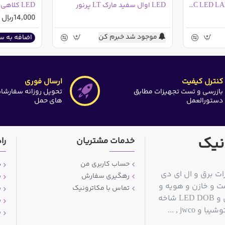
LED اوال آبی مارک MCLC LED LAMPS بسته 1000 عددی
LED اوال سفید مارک LT پرنور
LED کلاهی قرمز
14,000ریال
موجود شد خبرم کن
اضافه به س
کنترل کیفیت
ارسال فوری
بازرسی و تست تجهیزات مطابق
تحویل روزانه سفارشا
دستورالعمل
های حمل
نیک
خدمات مشتریان
را
حساب کاربری من
د
ات برق و ال ای دی
رهگیری سفارش
ش
ت و خازن و هویه و
تماس با مکاترونیک
ش
قلع کش و سیم قلع و مولتی متر و منبع تغذیه آزمایشگاهی و LED DOB شاخه
ش
jwc , ...
پ