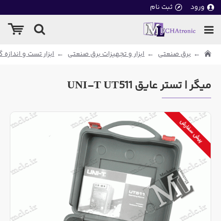
ورود
ثبت نام
برق صنعتی
ابزار و تجهیزات برق صنعتی
ابزار تست و اندازه
میگر | تستر عایق UNI-T UT511
پیش سفارش