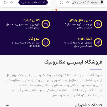
موجود شد خبرم کن
اضافه به سبد خرید
حمل و نقل رایگان
کنترل کیفیت
برای سبد خرید بیشتر از 5
بازرسی و تست تجهیزات مطابق
میلیون تومان
دستورالعمل
ارسال فوری
تنوع کالا
تحویل روزانه سفارشات به
بیش از 300 دسته بندی و
شرکت های حمل
10000 کالا
فروشگاه اینترنتی مکاترونیک
فروشگاه آنلاین قطعات الکترونیک و رباتیک و ابزار و تجهیزات برق و ال
ای دی شامل انواع ماژول و سنسور و آی سی و ترانزیستور و مقاومت و
خازن و هویه و قلع کش و سیم قلع و مولتی متر و منبع تغذیه
آزمایشگاهی و LED DOB شاخه ای بلوکی و برندهایی مثل گوت و
پروسکیت و گرداک و توشیبا و jwco , ...
خدمات مشتریان