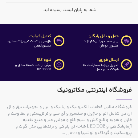
شما به پایان لیست رسیده اید.
حمل و نقل رایگان
کنترل کیفیت
برای سبد خرید بیشتر از 5
بازرسی و تست تجهیزات مطابق
میلیون تومان
دستورالعمل
ارسال فوری
تنوع کالا
تحویل روزانه سفارشات به
بیش از 300 دسته بندی و
شرکت های حمل
10000 کالا
فروشگاه اینترنتی مکاترونیک
فروشگاه آنلاین قطعات الکترونیک و رباتیک و ابزار و تجهیزات برق و ال
ای دی شامل انواع ماژول و سنسور و آی سی و ترانزیستور و مقاومت و
خازن و هویه و قلع کش و سیم قلع و مولتی متر و منبع تغذیه
آزمایشگاهی و LED DOB شاخه ای بلوکی و برندهایی مثل گوت و
پروسکیت و گرداک و توشیبا و jwco , ...