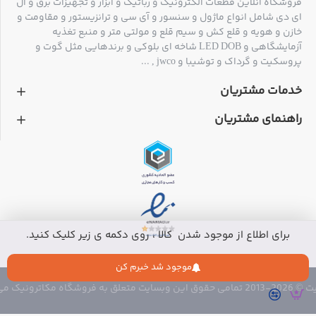
فروشگاه آنلاین قطعات الکترونیک و رباتیک و ابزار و تجهیزات برق و ال
ای دی شامل انواع ماژول و سنسور و آی سی و ترانزیستور و مقاومت و
خازن و هویه و قلع کش و سیم قلع و مولتی متر و منبع تغذیه
آزمایشگاهی و LED DOB شاخه ای بلوکی و برندهایی مثل گوت و
پروسکیت و گرداک و توشیبا و jwco , ...
خدمات مشتریان
راهنمای مشتریان
برای اطلاع از موجود شدن کالا ، روی دکمه ی زیر کلیک کنید.
موجود شد خبرم کن
 متعلق به فروشگاه مکاترونیک می باشد