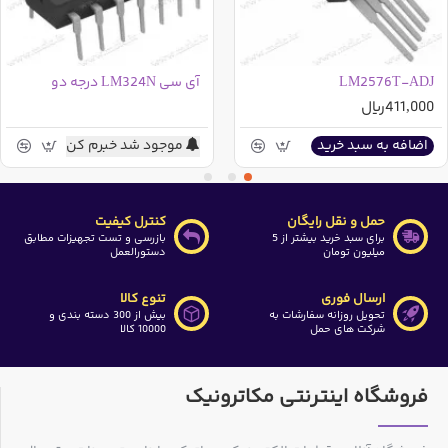
LM2576T-ADJ
آی سی LM324N درجه دو
411,000ریال
موجود شد خبرم کن
اضافه به سبد خرید
حمل و نقل رایگان
کنترل کیفیت
برای سبد خرید بیشتر از 5
بازرسی و تست تجهیزات مطابق
میلیون تومان
دستورالعمل
ارسال فوری
تنوع کالا
تحویل روزانه سفارشات به
بیش از 300 دسته بندی و
شرکت های حمل
10000 کالا
فروشگاه اینترنتی مکاترونیک