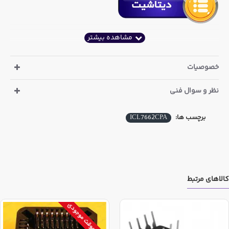
خصوصیات
نظر و سوال فنی
برچسب ها:
ICL7662CPA
کالاهای مرتبط
اتمام موقت موجودی