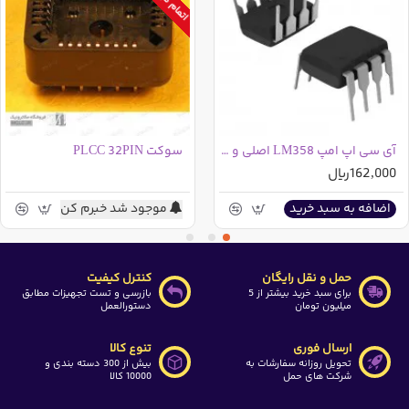
آی سی اپ امپ LM358 اصلی و اورجینال
سوکت PLCC 32PIN
162,000ریال
موجود شد خبرم کن
اضافه به سبد خرید
حمل و نقل رایگان
کنترل کیفیت
برای سبد خرید بیشتر از 5
بازرسی و تست تجهیزات مطابق
میلیون تومان
دستورالعمل
ارسال فوری
تنوع کالا
تحویل روزانه سفارشات به
بیش از 300 دسته بندی و
شرکت های حمل
10000 کالا