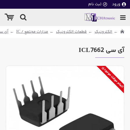
ورود
ثبت نام
الکترونیک
قطعات الکترونیک
مدارات مجتمع / IC
آی سی
آی سی ICL7662
اتمام موقت موجودی