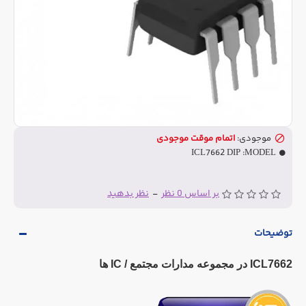
موجودی:
اتمام موقت موجودی
ICL7662 DIP
MODEL:
بر اساس 0 نظر
-
نظر بدهید
توضیحات
ICL7662 در مجموعه مدارات مجتمع / IC ها