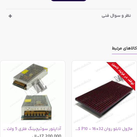
نظر و سوال فنی
کالاهای مرتبط
توقف در فرایند تامین
ماژول تابلو روان 32*16 - P10 کد 806
آداپتور سوئیچینگ فلزی 5 ولت 40 آمپر
17,200,000ریال