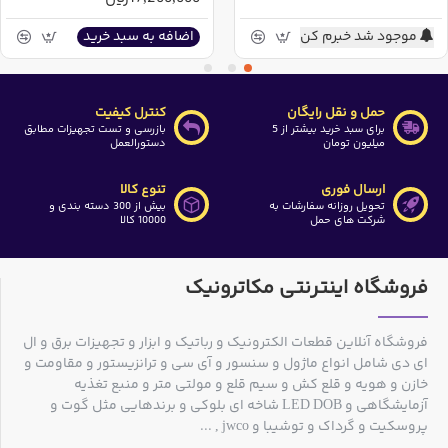
موجود شد خبرم کن
اضافه به سبد خرید
حمل و نقل رایگان
کنترل کیفیت
برای سبد خرید بیشتر از 5
بازرسی و تست تجهیزات مطابق
میلیون تومان
دستورالعمل
ارسال فوری
تنوع کالا
تحویل روزانه سفارشات به
بیش از 300 دسته بندی و
شرکت های حمل
10000 کالا
فروشگاه اینترنتی مکاترونیک
فروشگاه آنلاین قطعات الکترونیک و رباتیک و ابزار و تجهیزات برق و ال
ای دی شامل انواع ماژول و سنسور و آی سی و ترانزیستور و مقاومت و
خازن و هویه و قلع کش و سیم قلع و مولتی متر و منبع تغذیه
آزمایشگاهی و LED DOB شاخه ای بلوکی و برندهایی مثل گوت و
پروسکیت و گرداک و توشیبا و jwco , ...