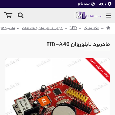
ورود
ثبت نام
الکترونیک
LED
ماژول تابلو روان و متعلقات
مادربردهای
مادربرد تابلوروان HD-A40
توقف در فرایند تامین