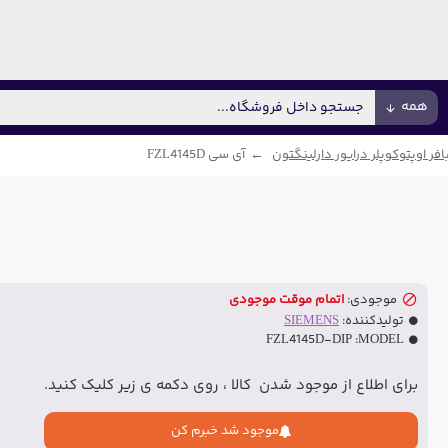
همه
فر اوپتوکوپلر درایور دارلینگتون
آی سی FZL4145D
موجودی:
اتمام موقت موجودی
تولیدکننده:
SIEMENS
FZL4145D-DIP
MODEL:
برای اطلاع از موجود شدن کالا ، روی دکمه ی زیر کلیک کنید.
موجود شد خبرم کن