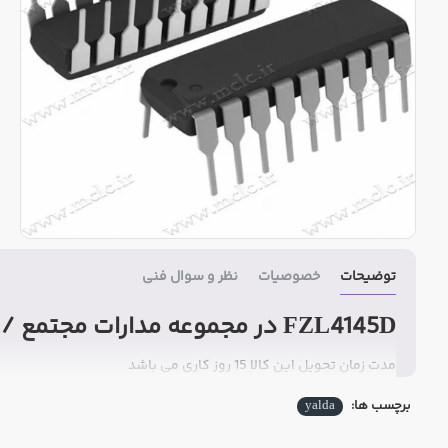
توضیحات
خصوصیات
نظر و سوال فنی
FZL4145D در مجموعه مدارات مجتمع / IC ها
مدت زمان تحویل این کالا 15 روز کاری می باشد
برچسب ها:
yalda