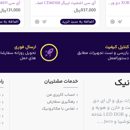
آی سی SN74HC86 گیت XOR دو ورودی چهارگانه
آی سی اشمیت تریگر CD40106 اصلی و اورجینال
آی سی CD4011
937,000ریال
131,000ریال
اضافه به سبد خرید
اضافه به س
کنترل کیفیت
ارسال فوری
بازرسی و تست تجهیزات مطابق
تحویل روزانه سفارشا
دستورالعمل
های حمل
نیک
خدمات مشتریان
را
حساب کاربری من
د
ات برق و ال ای دی
رهگیری سفارش
ش
ت و خازن و هویه و
تماس با مکاترونیک
ش
قلع کش و سیم قلع و مولتی متر و منبع تغذیه آزمایشگاهی و LED DOB شاخه
ش
jwc , ...
پ