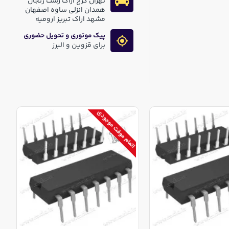
تهران کرج اراک رشت زنجان
همدان انزلی ساوه اصفهان
مشهد اراک تبریز ارومیه
پیک موتوری و تحویل حضوری
برای قزوین و البرز
اتمام موقت موجودی