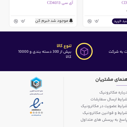
آی سی CD4013
موجود شد خبرم کن
بد خرید
تنوع کالا
ت به شرکت
بیش از 300 دسته بندی و 10000
کالا
هنمای مشتریان
رباره مکاترونیک
رایط ارسال سفارشات
رایط عضویت در مکاترونیک
رایط و قوانین مکاترونیک
اسخ به پرسش های متداول