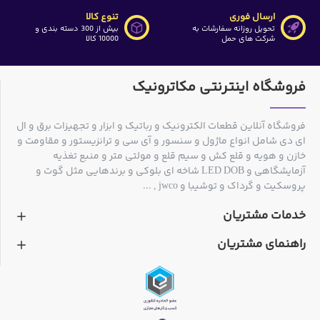
ارسال فوری
تنوع کالا
تحویل روزانه سفارشات به
بیش از 300 دسته بندی و
شرکت های حمل
10000 کالا
فروشگاه اینترنتی مکاترونیک
فروشگاه آنلاین قطعات الکترونیک و رباتیک و ابزار و تجهیزات برق و ال
ای دی شامل انواع ماژول و سنسور و آی سی و ترانزیستور و مقاومت و
خازن و هویه و قلع کش و سیم قلع و مولتی متر و منبع تغذیه
آزمایشگاهی و LED DOB شاخه ای بلوکی و برندهایی مثل گوت و
پروسکیت و گرداک و توشیبا و jwco , ...
خدمات مشتریان
راهنمای مشتریان