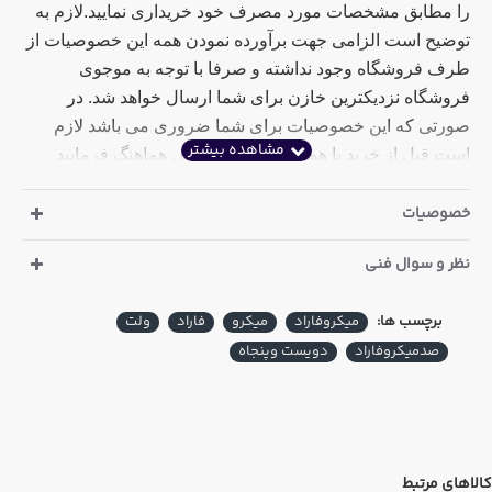
را مطابق مشخصات مورد مصرف خود خریداری نمایید.لازم به
توضیح است الزامی جهت برآورده نمودن همه این خصوصیات از
طرف فروشگاه وجود نداشته و صرفا با توجه به موجوی
فروشگاه نزدیکترین خازن برای شما ارسال خواهد شد. در
صورتی که این خصوصیات برای شما ضروری می باشد لازم
است قبل از خرید با همکاران بخش فروش هماهنگ فرمایید
مشخصات خازن الکترولیت 100 میکرو فاراد 250 ولت
خصوصیات
سری LF مارک JWCO چین
:
نظر و سوال فنی
ارتفاع : 25 میلی متر
قطر : 16 میلی متر
برچسب ها:
میکروفاراد
میکرو
فاراد
ولت
صدمیکروفاراد
دویست وپنجاه
دما : 105 درجه سانتی گراد
پایه : سیمی
کشور سازنده : چین
کالاهای مرتبط