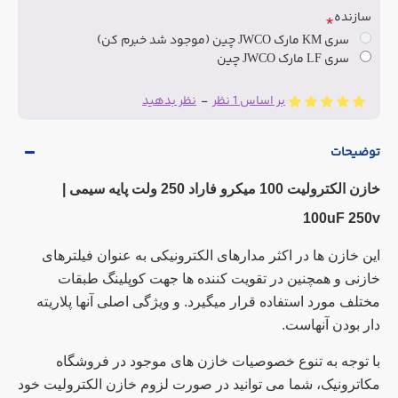
سازنده
سری KM مارک JWCO چین (موجود شد خبرم کن)
سری LF مارک JWCO چین
بر اساس 1 نظر
-
نظر بدهید
توضیحات
خازن الکترولیت 100 میکرو فاراد 250 ولت پایه سیمی |
100uF 250v
این خازن ها در اکثر مدارهای الکترونیکی به عنوان فیلترهای
خازنی و همچنین در تقویت کننده ها جهت کوپلینگ طبقات
مختلف مورد استفاده قرار میگیرد. و ویژگی اصلی آنها پلاریته
دار بودن آنهاست.
با توجه به تنوع خصوصیات خازن های موجود در فروشگاه
مکاترونیک، شما می توانید در صورت لزوم خازن الکترولیت خود