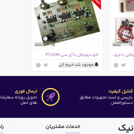
کیت ساعت و تقویم دیجیتالی با جزوه آموزش قطعات الکترونیک
اکو دیجیتال با آی سی PT2399
موجود شد خبرم کن
کنترل کیفیت
ارسال فوری
بازرسی و تست تجهیزات مطابق
تحویل روزانه سفارشا
دستورالعمل
های حمل
نیک
خدمات مشتریان
را