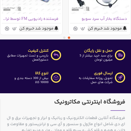
دستگاه بخار آب سرد سوبو
فرستنده رادیویی FM توسط تراشه BH1417
موجود شد خبرم کن
موجود شد خبرم کن
حمل و نقل رایگان
کنترل کیفیت
برای سبد خرید بیشتر از 5
بازرسی و تست تجهیزات مطابق
میلیون تومان
دستورالعمل
ارسال فوری
تنوع کالا
تحویل روزانه سفارشات به
بیش از 300 دسته بندی و
شرکت های حمل
10000 کالا
فروشگاه اینترنتی مکاترونیک
فروشگاه آنلاین قطعات الکترونیک و رباتیک و ابزار و تجهیزات برق و ال
ای دی شامل انواع ماژول و سنسور و آی سی و ترانزیستور و مقاومت و
خازن و هویه و قلع کش و سیم قلع و مولتی متر و منبع تغذیه