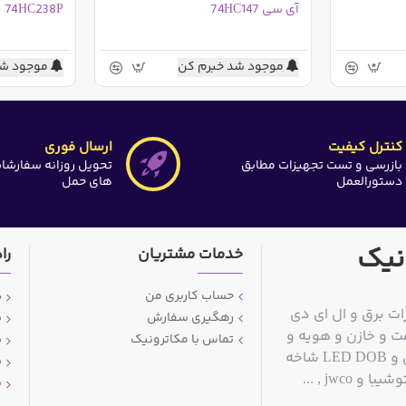
آی سی 74HC147
74HC238P
موجود شد خبرم کن
موجود شد
کنترل کیفیت
ارسال فوری
بازرسی و تست تجهیزات مطابق
تحویل روزانه سفارشا
دستورالعمل
های حمل
نیک
خدمات مشتریان
را
حساب کاربری من
د
ات برق و ال ای دی
رهگیری سفارش
ش
ت و خازن و هویه و
تماس با مکاترونیک
ش
قلع کش و سیم قلع و مولتی متر و منبع تغذیه آزمایشگاهی و LED DOB شاخه
ش
jwc , ...
پ