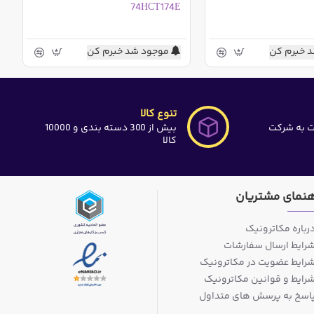
74HCT174E
 خبرم کن
موجود شد خبرم کن
تنوع کالا
ت به شرکت
بیش از 300 دسته بندی و 10000
کالا
هنمای مشتریان
رباره مکاترونیک
رایط ارسال سفارشات
رایط عضویت در مکاترونیک
رایط و قوانین مکاترونیک
اسخ به پرسش های متداول