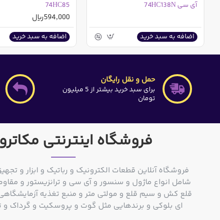
آی سی 74HC138N
74HC85
594,000ریال
اضافه به سبد خرید
اضافه به سبد خرید
حمل و نقل رایگان
برای سبد خرید بیشتر از 5 میلیون
تومان
فروشگاه اینترنتی مکاترو
فروشگاه آنلاین قطعات الکترونیک و رباتیک و ابزار و تجهیز
شامل انواع ماژول و سنسور و آی سی و ترانزیستور و مقاوم
ای بلوکی و برندهایی مثل گوت و پروسکیت و گرداک و توشیبا و o