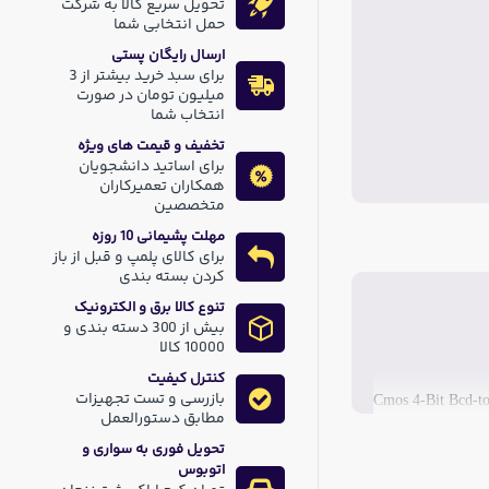
تحویل سریع کالا به شرکت
حمل انتخابی شما
ارسال رایگان پستی
برای سبد خرید بیشتر از 3
میلیون تومان در صورت
انتخاب شما
تخفیف و قیمت های ویژه
برای اساتید دانشجویان
همکاران تعمیرکاران
متخصصین
مهلت پشیمانی 10 روزه
برای کالای پلمپ و قبل از باز
کردن بسته بندی
تنوع کالا برق و الکترونیک
بیش از 300 دسته بندی و
10000 کالا
کنترل کیفیت
بازرسی و تست تجهیزات
Cmos 4-Bit Bcd-t
مطابق دستورالعمل
تحویل فوری به سواری و
اتوبوس