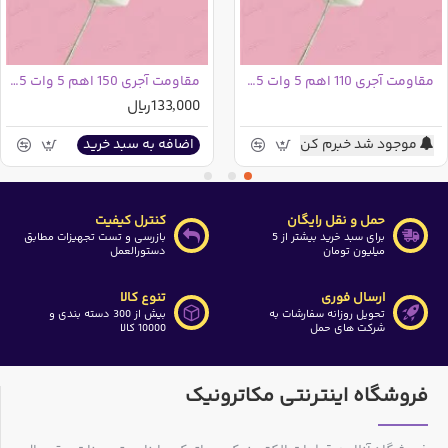
مقاومت آجری 110 اهم 5 وات 5% | 110R
مقاومت آجری 150 اهم 5 وات 5% | 150R
133,000ریال
موجود شد خبرم کن
اضافه به سبد خرید
حمل و نقل رایگان
کنترل کیفیت
برای سبد خرید بیشتر از 5
بازرسی و تست تجهیزات مطابق
میلیون تومان
دستورالعمل
ارسال فوری
تنوع کالا
تحویل روزانه سفارشات به
بیش از 300 دسته بندی و
شرکت های حمل
10000 کالا
فروشگاه اینترنتی مکاترونیک