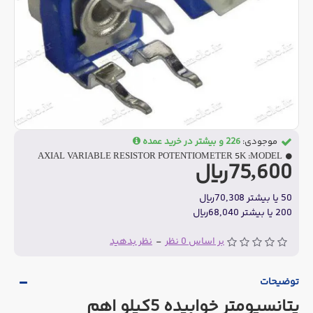
موجودی:
226 و بیشتر در خرید عمده
AXIAL VARIABLE RESISTOR POTENTIOMETER 5K
MODEL:
75,600ریال
50 یا بیشتر 70,308ریال
200 یا بیشتر 68,040ریال
بر اساس 0 نظر
-
نظر بدهید
توضیحات
پتانسیومتر خوابیده 5کیلو اهم