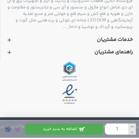
فروشگاه آنلاین قطعات الکترونیک و رباتیک و ابزار و تجهیزات برق و ال
ای دی شامل انواع ماژول و سنسور و آی سی و ترانزیستور و مقاومت و
خازن و هویه و قلع کش و سیم قلع و مولتی متر و منبع تغذیه
آزمایشگاهی و LED DOB شاخه ای بلوکی و برندهایی مثل گوت و
پروسکیت و گرداک و توشیبا و jwco , ...
خدمات مشتریان
راهنمای مشتریان
 متعلق به فروشگاه مکاترونیک می باشد
اضافه به سبد خرید