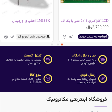
LCD کاراکتری 2x16 سبز با بک لایت
LM338K اصلی و اورجینال
2,790,000ریال
موجود شد خبرم کن
اضافه به سبد خرید
حمل و نقل رایگان
کنترل کیفیت
برای سبد خرید بیشتر از 5
بازرسی و تست تجهیزات مطابق
میلیون تومان
دستورالعمل
ارسال فوری
تنوع کالا
تحویل روزانه سفارشات به
بیش از 300 دسته بندی و
شرکت های حمل
10000 کالا
فروشگاه اینترنتی مکاترونیک