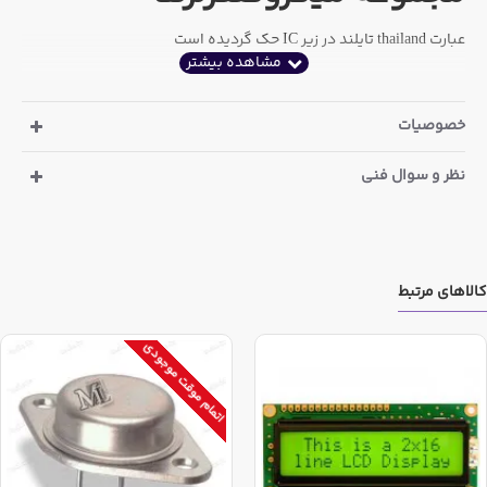
عبارت thailand تایلند در زیر IC حک گردیده است
خصوصیات
نظر و سوال فنی
کالاهای مرتبط
اتمام موقت موجودی