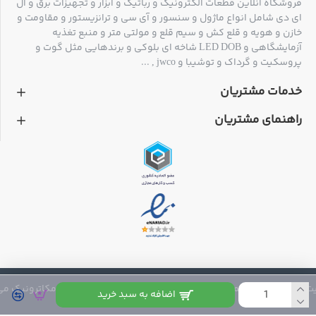
فروشگاه آنلاین قطعات الکترونیک و رباتیک و ابزار و تجهیزات برق و ال
ای دی شامل انواع ماژول و سنسور و آی سی و ترانزیستور و مقاومت و
خازن و هویه و قلع کش و سیم قلع و مولتی متر و منبع تغذیه
آزمایشگاهی و LED DOB شاخه ای بلوکی و برندهایی مثل گوت و
پروسکیت و گرداک و توشیبا و jwco , ...
خدمات مشتریان
راهنمای مشتریان
 متعلق به فروشگاه مکاترونیک می باشد
اضافه به سبد خرید