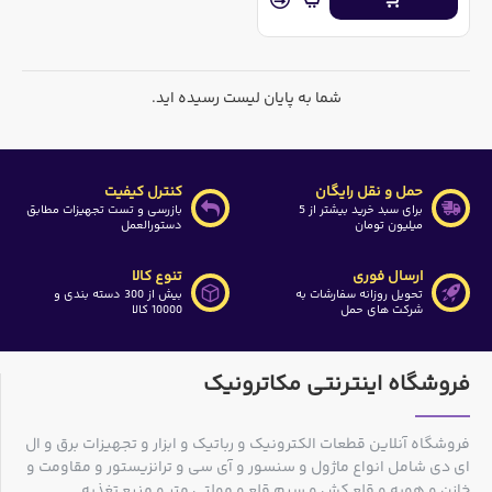
شما به پایان لیست رسیده اید.
حمل و نقل رایگان
کنترل کیفیت
برای سبد خرید بیشتر از 5
بازرسی و تست تجهیزات مطابق
میلیون تومان
دستورالعمل
ارسال فوری
تنوع کالا
تحویل روزانه سفارشات به
بیش از 300 دسته بندی و
شرکت های حمل
10000 کالا
فروشگاه اینترنتی مکاترونیک
فروشگاه آنلاین قطعات الکترونیک و رباتیک و ابزار و تجهیزات برق و ال
ای دی شامل انواع ماژول و سنسور و آی سی و ترانزیستور و مقاومت و
خازن و هویه و قلع کش و سیم قلع و مولتی متر و منبع تغذیه