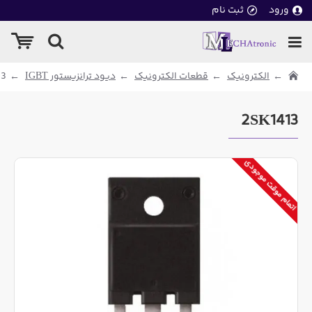
ورود
ثبت نام
الکترونیک
قطعات الکترونیک
دیود ترانزیستور IGBT
13
2SK1413
اتمام موقت موجودی