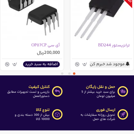
ترانزیستور BD244
آی سی OP07CP
200,000ریال
موجود شد خبرم کن
اضافه به سبد خرید
حمل و نقل رایگان
کنترل کیفیت
برای سبد خرید بیشتر از 5
بازرسی و تست تجهیزات مطابق
میلیون تومان
دستورالعمل
ارسال فوری
تنوع کالا
تحویل روزانه سفارشات به
بیش از 300 دسته بندی و
شرکت های حمل
10000 کالا