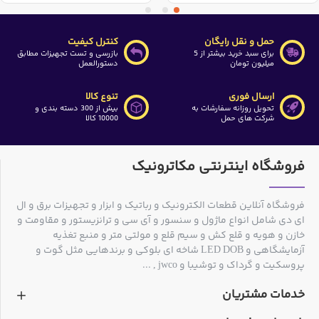
حمل و نقل رایگان
کنترل کیفیت
برای سبد خرید بیشتر از 5
بازرسی و تست تجهیزات مطابق
میلیون تومان
دستورالعمل
ارسال فوری
تنوع کالا
تحویل روزانه سفارشات به
بیش از 300 دسته بندی و
شرکت های حمل
10000 کالا
فروشگاه اینترنتی مکاترونیک
فروشگاه آنلاین قطعات الکترونیک و رباتیک و ابزار و تجهیزات برق و ال
ای دی شامل انواع ماژول و سنسور و آی سی و ترانزیستور و مقاومت و
خازن و هویه و قلع کش و سیم قلع و مولتی متر و منبع تغذیه
آزمایشگاهی و LED DOB شاخه ای بلوکی و برندهایی مثل گوت و
پروسکیت و گرداک و توشیبا و jwco , ...
خدمات مشتریان