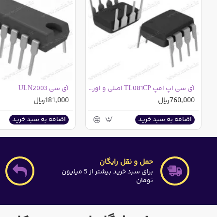
آی سی اپ امپ TL081CP اصلی و اورجینال DIP-8
آی سی ULN2003
760,000ریال
181,000ریال
اضافه به سبد خرید
اضافه به سبد خرید
حمل و نقل رایگان
برای سبد خرید بیشتر از 5 میلیون
تومان