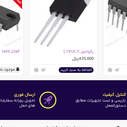
رگولاتور L7912CV
74HC238P
435,000ریال
موجود شد
اضافه به سبد خرید
کنترل کیفیت
ارسال فوری
بازرسی و تست تجهیزات مطابق
تحویل روزانه سفارشا
دستورالعمل
های حمل