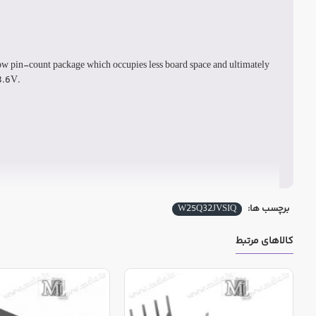
 low pin-count package which occupies less board space and ultimately
-3.6V.
برچسب ها:
W25Q32JVSIQ
کالاهای مرتبط