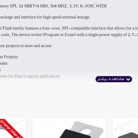
emory SPI, 32 MBIT(4 MB), 104 MHZ, 3.3V, 8-SOIC WIDE
ackage and interface for high speed external storage.
al Flash family features a four-wire, SPI-compatible interface that allows for a
m costs. The device writes (Program or Erase) with a single power supply of 2.7
our projects to store and access
t Projects
ents
a
tem for Data Logging applications
اتمام موقت موجودی