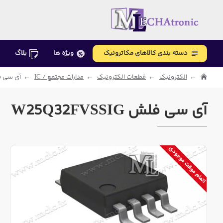
دسته بندی کالاهای مکاترونیک
ویژه ها
بلاگ
الکترونیک
قطعات الکترونیک
مدارات مجتمع / IC
آی سی فلش SSIG
آی سی فلش W25Q32FVSSIG
اتمام موقت موجودی