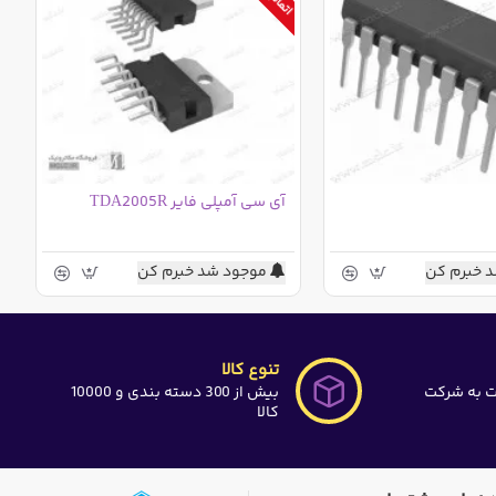
آی سی آمپلی فایر TDA2005R
 خبرم کن
موجود شد خبرم کن
تنوع کالا
ت به شرکت
بیش از 300 دسته بندی و 10000
کالا