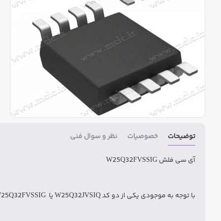
توضیحات
خصوصیات
نظر و سوال فنی
آی سی فلش W25Q32FVSSIG
با توجه به موجودی یکی از دو کد W25Q32JVSIQ یا W25Q32FVSSIG ارسال میگردد