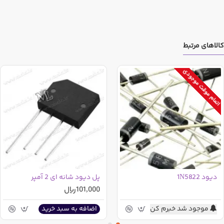
کالاهای مرتبط
اتمام موقت موجودی
دیود 1N5822
پل دیود شانه ای 2 آمپر
101,000ریال
موجود شد خبرم کن
اضافه به سبد خرید