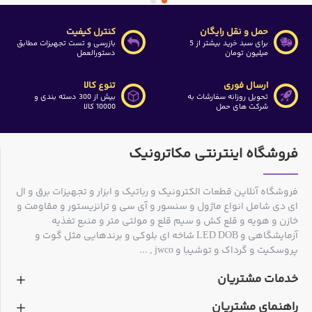
حمل و نقل رایگان
کنترل کیفیت
برای سبد خرید بیشتر از 5
بازرسی و تست تجهیزات مطابق
میلیون تومان
دستورالعمل
ارسال فوری
تنوع کالا
تحویل روزانه سفارشات به
بیش از 300 دسته بندی و
شرکت های حمل
10000 کالا
فروشگاه اینترنتی مکاترونیک
فروشگاه آنلاین قطعات الکترونیک و رباتیک و ابزار و تجهیزات برق و ال
ای دی شامل انواع ماژول و سنسور و آی سی و ترانزیستور و مقاومت و
خازن و هویه و قلع کش و سیم قلع و مولتی متر و منبع تغذیه
آزمایشگاهی و LED DOB شاخه ای بلوکی و برندهایی مثل گوت و
پروسکیت و گرداک و توشیبا و jwco , ...
خدمات مشتریان
راهنمای مشتریان