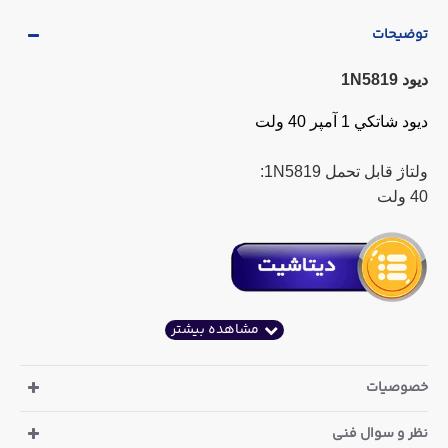
توضیحات
دیود 1N5819
ديود شاتکي 1 آمپر 40 ولت
ولتاژ قابل تحمل 1N5819:
40 ولت
خصوصیات
نظر و سوال فنی