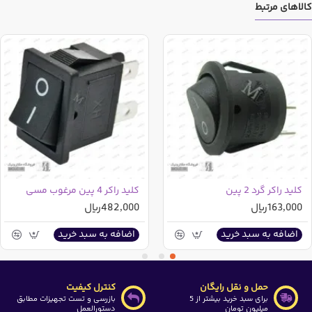
کالاهای مرتبط
کلید راکر گرد 2 پین
کلید راکر 4 پین مرغوب مسی
163,000ریال
482,000ریال
اضافه به سبد خرید
اضافه به سبد خرید
حمل و نقل رایگان
کنترل کیفیت
برای سبد خرید بیشتر از 5
بازرسی و تست تجهیزات مطابق
میلیون تومان
دستورالعمل