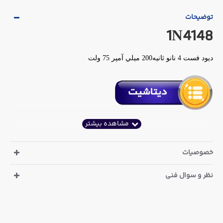
توضیحات
1N4148
ديود فست 4 نانو ثانيه200 ميلي آمپر 75 ولت
خصوصیات
نظر و سوال فنی