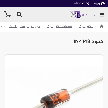
ورود
ثبت نام
الکترونیک
قطعات الکترونیک
دیود ترانزیستور IGBT
دیو
دیود 1N4148