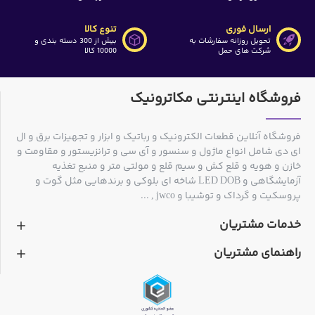
ارسال فوری
تنوع کالا
تحویل روزانه سفارشات به
بیش از 300 دسته بندی و
شرکت های حمل
10000 کالا
فروشگاه اینترنتی مکاترونیک
فروشگاه آنلاین قطعات الکترونیک و رباتیک و ابزار و تجهیزات برق و ال
ای دی شامل انواع ماژول و سنسور و آی سی و ترانزیستور و مقاومت و
خازن و هویه و قلع کش و سیم قلع و مولتی متر و منبع تغذیه
آزمایشگاهی و LED DOB شاخه ای بلوکی و برندهایی مثل گوت و
پروسکیت و گرداک و توشیبا و jwco , ...
خدمات مشتریان
راهنمای مشتریان