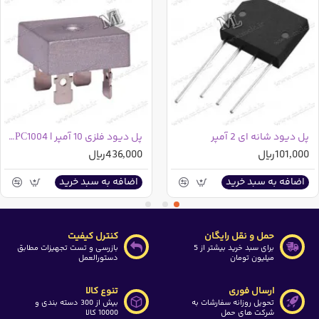
پل دیود شانه ای 2 آمپر
پل دیود فلزی 10 آمپر | KBPC1004
101,000ریال
436,000ریال
اضافه به سبد خرید
اضافه به سبد خرید
حمل و نقل رایگان
کنترل کیفیت
برای سبد خرید بیشتر از 5
بازرسی و تست تجهیزات مطابق
میلیون تومان
دستورالعمل
ارسال فوری
تنوع کالا
تحویل روزانه سفارشات به
بیش از 300 دسته بندی و
شرکت های حمل
10000 کالا