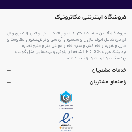
فروشگاه اینترنتی مکاترونیک
فروشگاه آنلاین قطعات الکترونیک و رباتیک و ابزار و تجهیزات برق و ال
ای دی شامل انواع ماژول و سنسور و آی سی و ترانزیستور و مقاومت و
خازن و هویه و قلع کش و سیم قلع و مولتی متر و منبع تغذیه
آزمایشگاهی و LED DOB شاخه ای بلوکی و برندهایی مثل گوت و
پروسکیت و گرداک و توشیبا و jwco , ...
خدمات مشتریان
راهنمای مشتریان