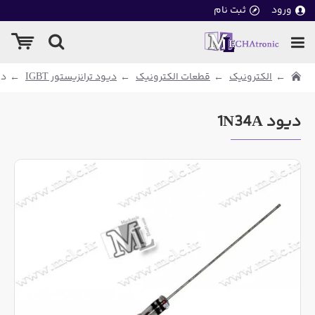
ورود
ثبت نام
الکترونیک
قطعات الکترونیک
دیود ترانزیستور IGBT
دیو
دیود 1N34A