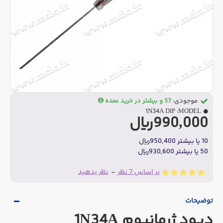
موجودی:
57 و بیشتر در خرید عمده
1N34A DIP
MODEL:
990,000ریال
10 یا بیشتر 950,400ریال
50 یا بیشتر 930,600ریال
بر اساس 7 نظر
-
نظر بدهید
توضیحات
دیود ژرمانیوم 1N34A