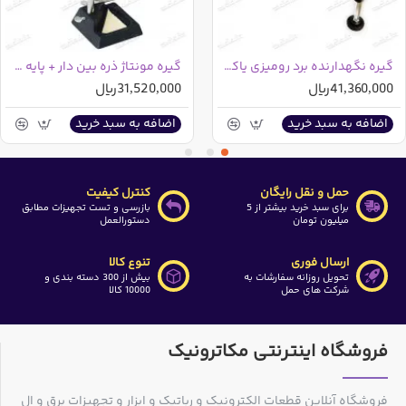
گیره نگهدارنده برد رومیزی یاکسون YX-101
گیره مونتاژ ذره‏ بین دار + پایه هویه PROSKIT 608-391E
41,360,000ریال
31,520,000ریال
اضافه به سبد خرید
اضافه به سبد خرید
حمل و نقل رایگان
کنترل کیفیت
برای سبد خرید بیشتر از 5
بازرسی و تست تجهیزات مطابق
میلیون تومان
دستورالعمل
ارسال فوری
تنوع کالا
تحویل روزانه سفارشات به
بیش از 300 دسته بندی و
شرکت های حمل
10000 کالا
فروشگاه اینترنتی مکاترونیک
فروشگاه آنلاین قطعات الکترونیک و رباتیک و ابزار و تجهیزات برق و ال