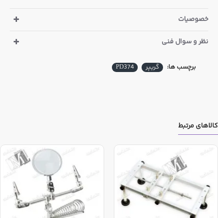
نمی شود ولی تحت نظارت و لایسنس برند پروسکیت
تایوان است.
خصوصیات
نظر و سوال فنی
برچسب ها:
گریپر
PD374
کالاهای مرتبط