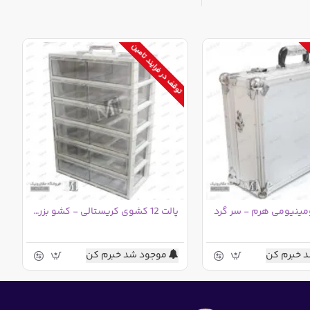
توقف در فرایند تامین
ومینیومی هرم - سر گرد
پالت 12 کشوی کریستالی - کشو بزرگ - سفید
 خبرم کن
موجود شد خبرم کن