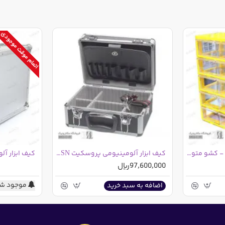
اتمام موقت موجودی
پالت 15 کشوی کریستالی - کشو متوسط - سفید
کیف ابزار آلومینیومی پروسکیت TC-750SN
کیف ابزار آل
97,600,000ریال
موجود شد
اضافه به سبد خرید