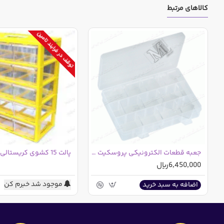
کالاهای مرتبط
توقف در فرایند تامین
نمای پشت مدل 20 جیب
جعبه قطعات الکترونیکی پروسکیت 203-132E تایوانی
6,450,000ریال
موجود شد خبرم کن
اضافه به سبد خرید
مدل 10 جیب