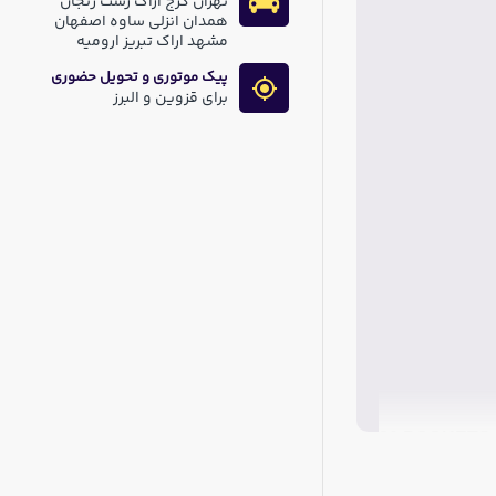
تهران کرج اراک رشت زنجان
همدان انزلی ساوه اصفهان
مشهد اراک تبریز ارومیه
پیک موتوری و تحویل حضوری
برای قزوین و البرز
20 POCKETS