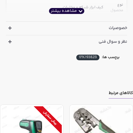
نوع
کیف ابزار شبکه و مخابرات
محصول
شامل
ابزارهای تست، پانچ، آچار شبکه، انبردست، پیچ‌گوشتی،
خصوصیات
ابزار
سیم‌چین و سایر تجهیزات مورد نیاز
کیف
نظر و سوال فنی
دارای کیف مقاوم و قابل حمل
نصب و نگهداری شبکه، مخابرات، سیستم‌های نظارت
کاربرد
برچسب ها:
1PK19382B
تصویری و تعمیرات عمومی
ویژگی‌ها
مناسب برای تکنسین‌های حرفه‌ای شبکه و مخابرات
شامل مجموعه کاملی از ابزارهای پرکاربرد
کالاهای مرتبط
کیف قابل حمل و مقاوم برای سهولت در جابجایی
کیفیت ساخت بالا و دوام طولانی‌مدت
پیش سفارش