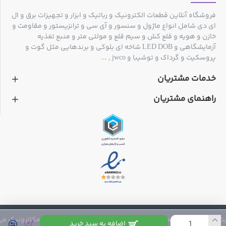
فروشگاه آنلاین قطعات الکترونیک و رباتیک و ابزار و تجهیزات برق و ال
SI-130B-20
ای دی شامل انواع ماژول و سنسور و آی سی و ترانزیستور و مقاومت و
خازن و هویه و قلع کش و سیم قلع و مولتی متر و منبع تغذیه
آزمایشگاهی و LED DOB شاخه ای بلوکی و برندهایی مثل گوت و
19400-
پروسکیت و گرداک و توشیبا و jwco , ...
M5/9408
Pro-soft s/d 3/16"(inch) or 5mm (metric)
خدمات مشتریان
راهنمای مشتریان
19400-
M6/9409
Pro-soft s/d 1/4"(inch) or 6mm (metric)
89401A
Pro-soft s/d 3.2x75mm
 متعلق به فروشگاه مکاترونیک می باشد
89401B
اضافه به سبد خرید