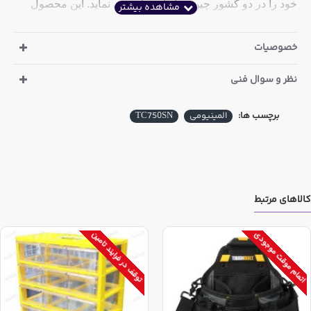
خود را در دو کشور چین و تایوان تولید می نماید. این محصول
صرفا درکارخانه چین این شرکت تولید میگردد و بطور کلی این
کد محصول در کشور تایوان تولید نمی شود ولی تحت نظارت و
خصوصیات
لایسنس برند پروسکیت تایوان است.
نظر و سوال فنی
برچسب ها:
المینیومی
TC750SN
کالاهای مرتبط
اتمام موقت موجودی
توقف در فرایند تامین