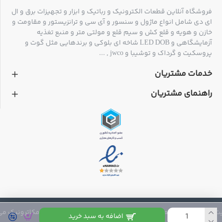
فروشگاه آنلاین قطعات الکترونیک و رباتیک و ابزار و تجهیزات برق و ال
ای دی شامل انواع ماژول و سنسور و آی سی و ترانزیستور و مقاومت و
خازن و هویه و قلع کش و سیم قلع و مولتی متر و منبع تغذیه
آزمایشگاهی و LED DOB شاخه ای بلوکی و برندهایی مثل گوت و
پروسکیت و گرداک و توشیبا و jwco , ...
خدمات مشتریان
H2
H1
W
L
سایز (میلی متر)
راهنمای مشتریان
62
98
227
320
اندازه خارجی
51
84
208
300
اندازه داخلی
 متعلق به فروشگاه مکاترونیک می باشد
اضافه به سبد خرید