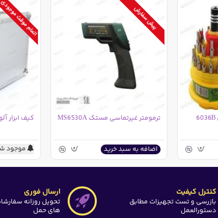
اتمام موقت موجودی
پیش سفارش
ترمومتر غیرتماسی مستک MS6530A
کیف ابزار آل
موجود شد
اضافه به سبد خرید
کنترل کیفیت
ارسال فوری
بازرسی و تست تجهیزات مطابق
تحویل روزانه سفارشا
دستورالعمل
های حمل