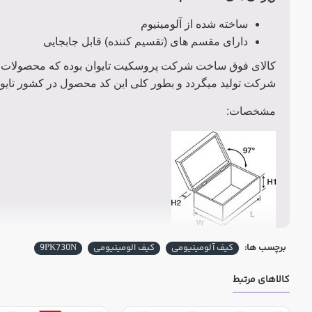
ساخته شده از آلومینیوم
دارای مقسم های (تقسیم کننده) قابل جابجایی
کالای فوق ساخت شرکت پروسکیت تایوان بوده که محصولات خود 
شرکت تولید میگردد و بطور کلی این کد محصول در کشور تایو
مشخصات:
ابعاد (میلیمتر)
L
W
H1
H2
برچسب ها:
کیف آلومینیومی
کیف الومینیومی
9PK730N
کالاهای مرتبط
ابعاد خارجی
458
330
101
49