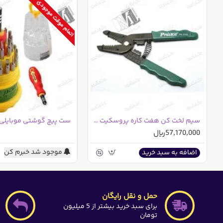
اتمام موقت موجودی
ابعاد داخلی
438
312
95
41
بسته بندی: داخل کارتن رنگی
سیم لخت کن هفت کاره پروسکیت 8PK-3162 تایوانی
ست پیچ گوشتی موبایلی 6036B
57,170,000ریال
موجود شد خبرم کن
اضافه به سبد خرید
حمل و نقل رایگان
برای سبد خرید بیشتر از 5 میلیون
تومان