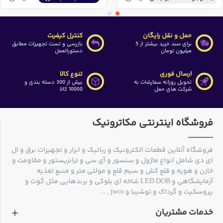
حمل و نقل رایگان
کنترل کیفیت
برای سبد خرید بیشتر از 5
بازرسی و تست تجهیزات مطابق
میلیون تومان
دستورالعمل
ارسال فوری
تنوع کالا
تحویل روزانه سفارشات به
بیش از 300 دسته بندی و
شرکت های حمل
10000 کالا
فروشگاه اینترنتی مکاترونیک
فروشگاه آنلاین قطعات الکترونیک و رباتیک و ابزار و تجهیزات برق و ال
ای دی شامل انواع ماژول و سنسور و آی سی و ترانزیستور و مقاومت و
خازن و هویه و قلع کش و سیم قلع و مولتی متر و منبع تغذیه
آزمایشگاهی و LED DOB شاخه ای بلوکی و برندهایی مثل گوت و
پروسکیت و گرداک و توشیبا و jwco , ...
خدمات مشتریان