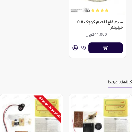
سیم قلع | لحیم کوچک 0.8
میلیمتر
244,000ریال
کالاهای مرتبط
اتمام موقت موجودی