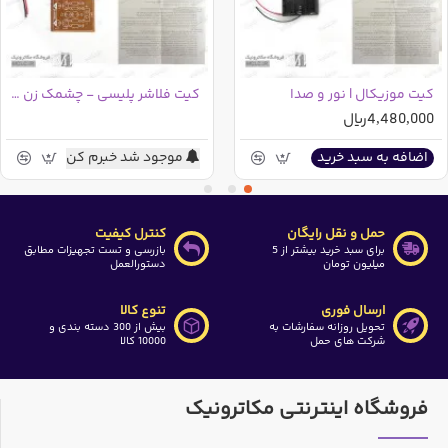
کیت موزیکال | نور و صدا
کیت فلاشر پلیسی - چشمک زن دو رنگ
4,480,000ریال
موجود شد خبرم کن
اضافه به سبد خرید
حمل و نقل رایگان
کنترل کیفیت
برای سبد خرید بیشتر از 5
بازرسی و تست تجهیزات مطابق
میلیون تومان
دستورالعمل
ارسال فوری
تنوع کالا
تحویل روزانه سفارشات به
بیش از 300 دسته بندی و
شرکت های حمل
10000 کالا
فروشگاه اینترنتی مکاترونیک