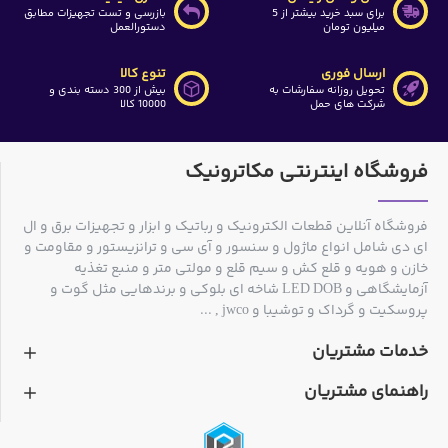
برای سبد خرید بیشتر از 5
بازرسی و تست تجهیزات مطابق
میلیون تومان
دستورالعمل
ارسال فوری
تنوع کالا
تحویل روزانه سفارشات به
بیش از 300 دسته بندی و
شرکت های حمل
10000 کالا
فروشگاه اینترنتی مکاترونیک
فروشگاه آنلاین قطعات الکترونیک و رباتیک و ابزار و تجهیزات برق و ال
ای دی شامل انواع ماژول و سنسور و آی سی و ترانزیستور و مقاومت و
خازن و هویه و قلع کش و سیم قلع و مولتی متر و منبع تغذیه
آزمایشگاهی و LED DOB شاخه ای بلوکی و برندهایی مثل گوت و
پروسکیت و گرداک و توشیبا و jwco , ...
خدمات مشتریان
راهنمای مشتریان