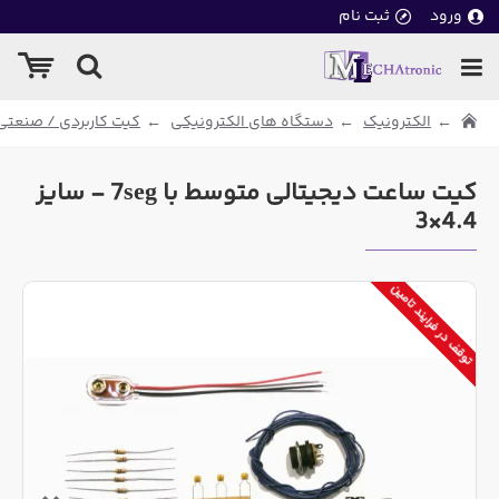
ورود
ثبت نام
الکترونیک
دستگاه های الکترونیکی
کیت کاربردی / صنعتی
کیت ساعت دیجیتالی متوسط با 7seg - سایز
4.4×3
توقف در فرایند تامین