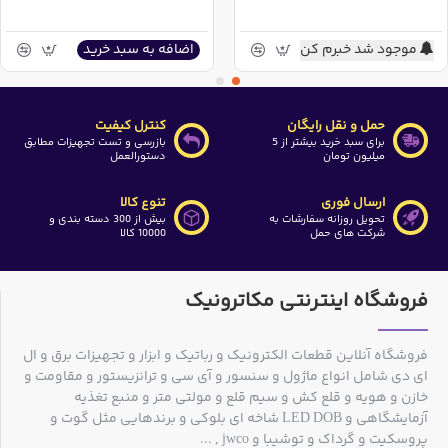
موجود شد خبرم کن
اضافه به سبد خرید
حمل و نقل رایگان
کنترل کیفیت
برای سبد خرید بیشتر از 5
بازرسی و تست تجهیزات مطابق
میلیون تومان
دستورالعمل
ارسال فوری
تنوع کالا
تحویل روزانه سفارشات به
بیش از 300 دسته بندی و
شرکت های حمل
10000 کالا
فروشگاه اینترنتی مکاترونیک
فروشگاه آنلاین قطعات الکترونیک و رباتیک و ابزار و تجهیزات برق و ال
ای دی شامل انواع ماژول و سنسور و آی سی و ترانزیستور و مقاومت و
خازن و هویه و قلع کش و سیم قلع و مولتی متر و منبع تغذیه
آزمایشگاهی و LED DOB شاخه ای بلوکی و برندهایی مثل گوت و
پروسکیت و گرداک و توشیبا و jwco , ...