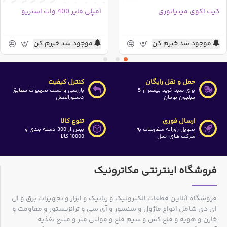
کیت اکوی مینیاتوری
آمپلی فایر 400 وات استریو
موجود شد خبرم کن
موجود شد خبرم کن
حمل و نقل رایگان
کنترل کیفیت
برای سبد خرید بیشتر از 5
بازرسی و تست تجهیزات مطابق
میلیون تومان
دستورالعمل
ارسال فوری
تنوع کالا
تحویل روزانه سفارشات به
بیش از 300 دسته بندی و
شرکت های حمل
10000 کالا
فروشگاه اینترنتی مکاترونیک
فروشگاه آنلاین قطعات الکترونیک و رباتیک و ابزار و تجهیزات برق و ال
ای دی شامل انواع ماژول و سنسور و آی سی و ترانزیستور و مقاومت و
خازن و هویه و قلع کش و سیم قلع و مولتی متر و منبع تغذیه